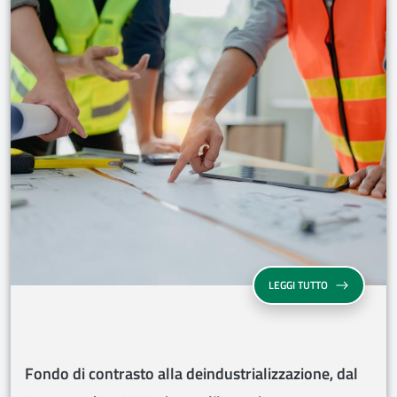
FONDO DI CON
LEGGI TUTTO
Fondo di contrasto alla deindustrializzazione, dal