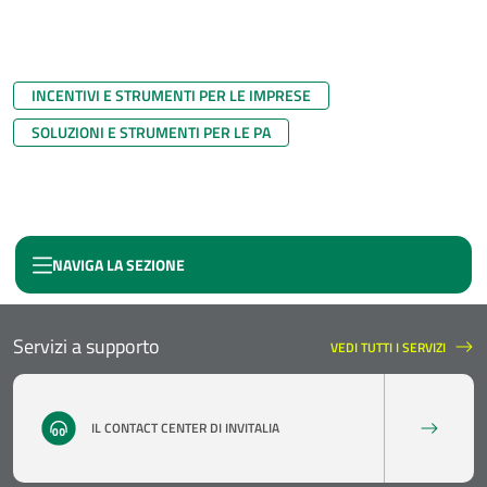
INCENTIVI E STRUMENTI PER LE IMPRESE
SOLUZIONI E STRUMENTI PER LE PA
NAVIGA LA SEZIONE
RILANCIAMO LE AREE DI CRISI INDUSTRIALE
Servizi a supporto
VEDI TUTTI I SERVIZI
SERVIZI A SUPPORTO
IL CONTACT CENTER DI INVITALIA