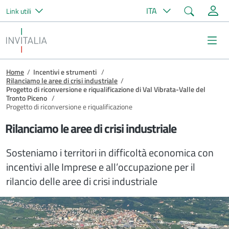
Cerca
ITA
Link utili
Salta al contenuto principale
Invitalia
Me
Briciole di pane
Home
/
Incentivi e strumenti
/
Rilanciamo le aree di crisi industriale
/
Progetto di riconversione e riqualificazione di Val Vibrata-Valle del
Tronto Piceno
/
Progetto di riconversione e riqualificazione
Rilanciamo le aree di crisi industriale
Sosteniamo i territori in difficoltà economica con
incentivi alle Imprese e all’occupazione per il
rilancio delle aree di crisi industriale