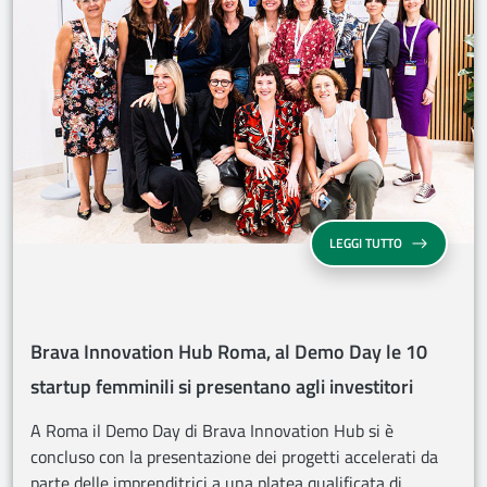
BRAVA INNOVA
LEGGI TUTTO
Brava Innovation Hub Roma, al Demo Day le 10
startup femminili si presentano agli investitori
A Roma il Demo Day di Brava Innovation Hub si è
concluso con la presentazione dei progetti accelerati da
parte delle imprenditrici a una platea qualificata di