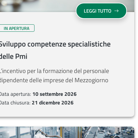
RASTO ALLA DEINDUSTRIALIZZAZIONE 2026
SU SVILUPP
LEGGI TUTTO
IN APERTURA
Sviluppo competenze specialistiche
delle Pmi
L’incentivo per la formazione del personale
dipendente delle imprese del Mezzogiorno
Data apertura:
10 settembre 2026
Data chiusura:
21 dicembre 2026