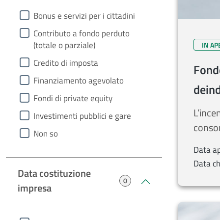
heading1
Bonus e servizi per i cittadini
Contributo a fondo perduto
(totale o parziale)
IN A
Credito di imposta
Fondo
Finanziamento agevolato
deind
Fondi di private equity
L’ince
Investimenti pubblici e gare
consor
Non so
Data a
Data ch
Data costituzione
0
impresa