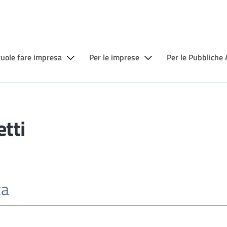
vuole fare impresa
Per le imprese
Per le Pubbliche
etti