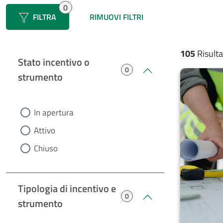
0
FILTRA
FILTRA
RIMUOVI FILTRI
105
Risulta
Stato incentivo o
0
strumento
heading0
In apertura
Attivo
Chiuso
Tipologia di incentivo e
0
strumento