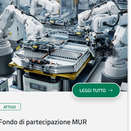
SU FONDO D
LEGGI TUTTO
ATTIVO
Fondo di partecipazione MUR