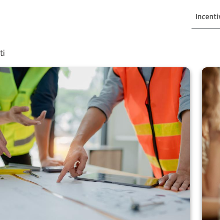
Quickswit
ti