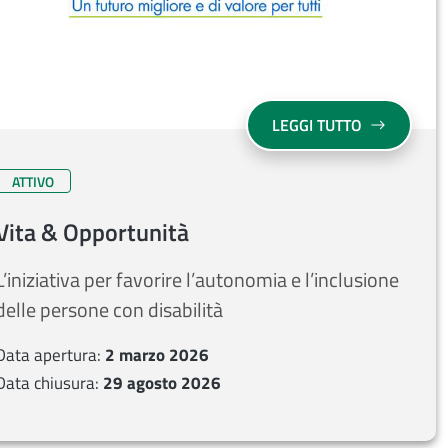
OSTA PER INCUBATORI E ACCELERATORI CERTIFICATI
SU VITA & 
LEGGI TUTTO
ATTIVO
Vita & Opportunità
L’iniziativa per favorire l’autonomia e l’inclusione
delle persone con disabilità
Data apertura:
2 marzo 2026
Data chiusura:
29 agosto 2026