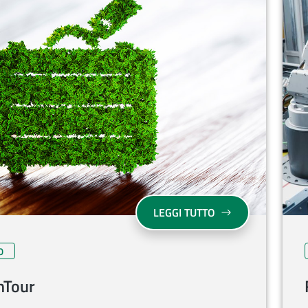
SU GREENTOUR
LEGGI TUTTO
O
nTour