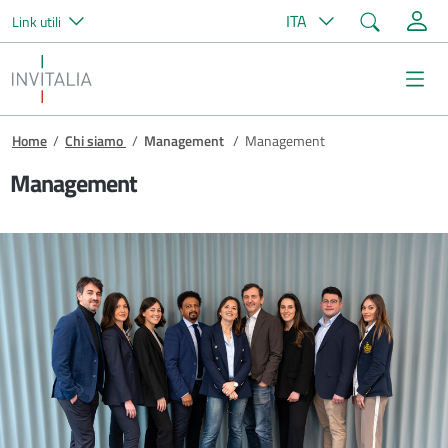
Cerca
ITA
Link utili
Salta al contenuto principale
Invitalia
Me
Briciole di pane
Home
/
Chi siamo
/
Management
/
Management
Management