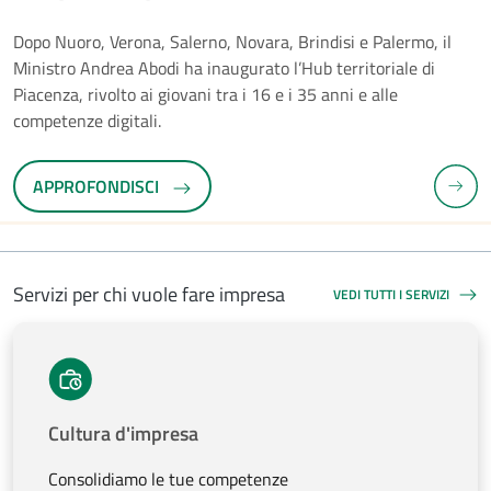
Dopo Nuoro, Verona, Salerno, Novara, Brindisi e Palermo, il
Ministro Andrea Abodi ha inaugurato l’Hub territoriale di
E PRECEDENTE
Piacenza, rivolto ai giovani tra i 16 e i 35 anni e alle
competenze digitali.
APPROFONDISCI
SLID
Servizi per chi vuole fare impresa
VEDI TUTTI I SERVIZI
SERVIZI PER CHI VUOLE FA
Cultura d'impresa
Consolidiamo le tue competenze