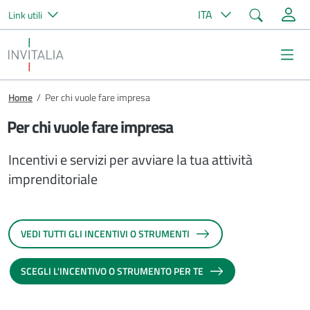
Cerca
ITA
Link utili
Salta al contenuto principale
Invitalia
Me
Briciole di pane
Home
/
Per chi vuole fare impresa
Per chi vuole fare impresa
Incentivi e servizi per avviare la tua attività
imprenditoriale
VEDI TUTTI GLI INCENTIVI O STRUMENTI
SCEGLI L'INCENTIVO O STRUMENTO PER TE