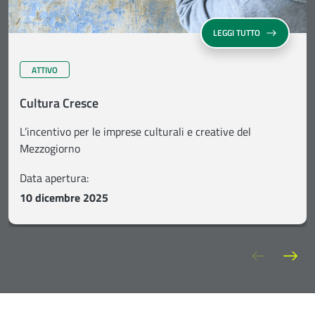
SU CULTURA C
LEGGI TUTTO
ATTIVO
Cultura Cresce
L’incentivo per le imprese culturali e creative del
Mezzogiorno
Data apertura:
10 dicembre 2025
Slide pre
Sli