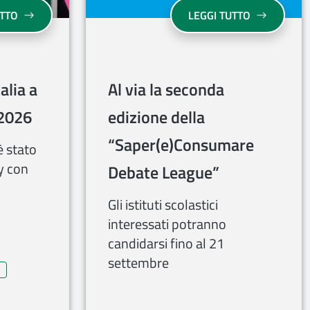
ARE LE LORO COMPETENZE PER ENTRARE NEL MONDO DEL LAVO
O”, DAL 1° LUGLIO 2026 DISPONIBILE SOLO IL FINANZIAMENT
INNOVAZIONE, INVITALIA A WE MAKE FUTURE 2026
AL VIA LA 
UTTO
LEGGI TUTTO
alia a
Al via la seconda
2026
edizione della
“Saper(e)Consumare
è stato
ay con
Debate League”
Gli istituti scolastici
interessati potranno
candidarsi fino al 21
settembre