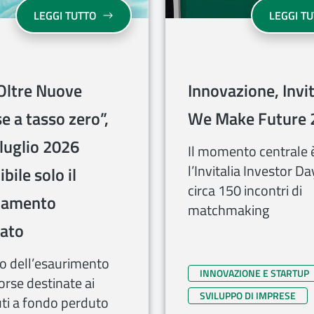
“RETE”, IL PROGETTO PER I GIOVANI CHE VOGLIONO MIGLIOR
“ON - OLTRE NUOVE IMPRESE A TASSO ZER
LEGGI TUTTO
LEGGI T
Oltre Nuove
Innovazione, Invit
e a tasso zero”,
We Make Future 
 luglio 2026
Il momento centrale 
l’Invitalia Investor D
bile solo il
circa 150 incontri di
ziamento
matchmaking
ato
to dell’esaurimento
INNOVAZIONE E STARTUP
sorse destinate ai
SVILUPPO DI IMPRESE
uti a fondo perduto