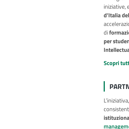
iniziative,
d’Italia d
accelerazi
di
formazi
per stude
Intellectu
Scopri tutt
PART
L’iniziativ
consistente
istituziona
managem