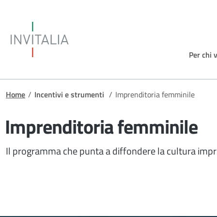
Salta al contenuto principale
Invitalia
Per chi 
Briciole di pane
Home
/
Incentivi e strumenti
/
Imprenditoria femminile
Imprenditoria femminile
Il programma che punta a diffondere la cultura impr