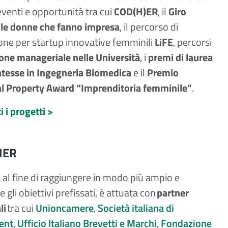
 eventi e opportunità tra cui
COD(H)ER
, il
Giro
elle donne che fanno impresa
, il percorso di
one per startup innovative femminili
LiFE
, percorsi
one manageriale nelle Università
, i
premi di laurea
ntesse in Ingegneria Biomedica
e il
Premio
al Property Award “Imprenditoria femminile”
.
i i progetti >
NER
a, al fine di raggiungere in modo più ampio e
 gli obiettivi prefissati, è attuata con
partner
li
tra cui
Unioncamere
,
Società italiana di
ent
,
Ufficio Italiano Brevetti e Marchi
,
Fondazione