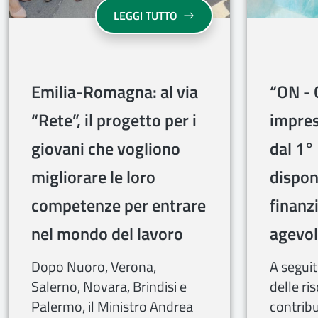
EMILIA-ROMAGNA: AL VIA 
LEGGI TUTTO
Emilia-Romagna: al via
“ON - 
“Rete”, il progetto per i
impres
giovani che vogliono
dal 1°
migliorare le loro
disponi
competenze per entrare
finan
nel mondo del lavoro
agevol
Dopo Nuoro, Verona,
A segui
Salerno, Novara, Brindisi e
delle ri
Palermo, il Ministro Andrea
contrib