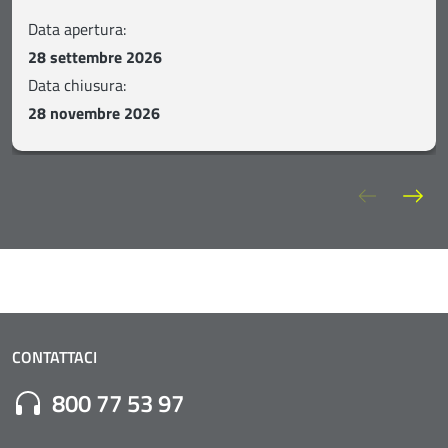
Data apertura:
28 settembre 2026
Data chiusura:
28 novembre 2026
Slide pre
Sli
CONTATTACI
Numero di Telefono:
800 77 53 97