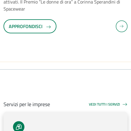
attivati. Il Premio “Le donne di ora” a Corinna Sperandini di
Spacewear
APPROFONDISCI
SLID
E PRECEDENTE
Servizi per le imprese
VEDI TUTTI I SERVIZI
SERVIZI PER LE IMPRESE