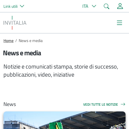
Cerca
ITA
Link utili
Salta al contenuto principale
Invitalia
Me
Briciole di pane
Home
/
News e media
News e media
Notizie e comunicati stampa, storie di successo,
pubblicazioni, video, iniziative
News
VEDI TUTTE LE NOTIZIE
NEWS