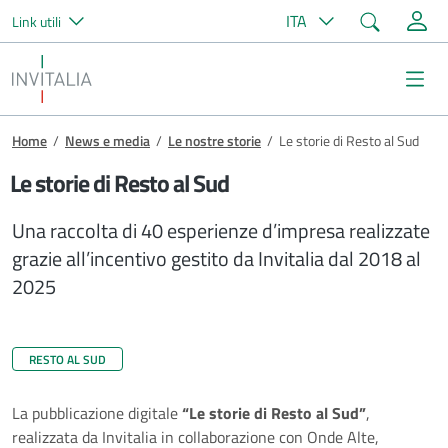
Cerca
ITA
Link utili
Salta al contenuto principale
Invitalia
Me
Briciole di pane
Home
/
News e media
/
Le nostre storie
/
Le storie di Resto al Sud
Le storie di Resto al Sud
Una raccolta di 40 esperienze d’impresa realizzate
grazie all’incentivo gestito da Invitalia dal 2018 al
2025
RESTO AL SUD
La pubblicazione digitale
“Le storie di Resto al Sud”
,
realizzata da Invitalia in collaborazione con Onde Alte,