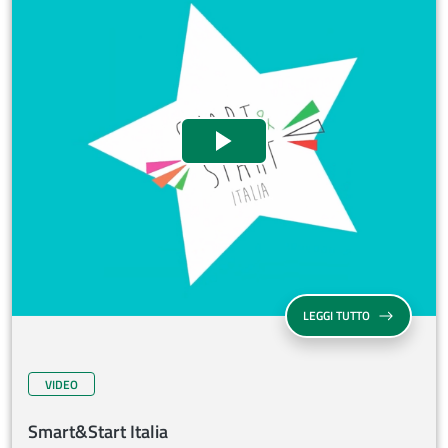
Smart&Start Italia
Guarda il video
SMART&START 
LEGGI TUTTO
VIDEO
Smart&Start Italia