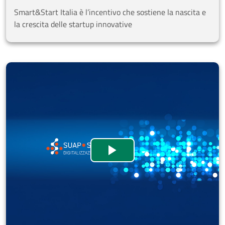
Smart&Start Italia è l’incentivo che sostiene la nascita e
la crescita delle startup innovative
Webinar SUAP SUE - 17
Guarda il video