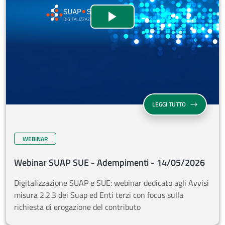
Webinar SUAP SUE - Ad
Guarda il video
WEBINAR SUAP
LEGGI TUTTO
WEBINAR
Webinar SUAP SUE - Adempimenti - 14/05/2026
Digitalizzazione SUAP e SUE: webinar dedicato agli Avvisi
misura 2.2.3 dei Suap ed Enti terzi con focus sulla
richiesta di erogazione del contributo