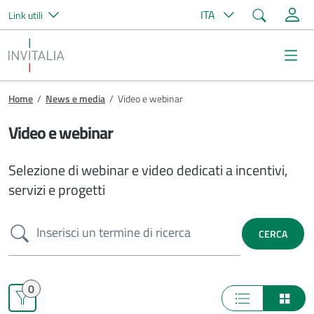
Cerca
ITA
Link utili
Salta al contenuto principale
Invitalia
Me
Briciole di pane
Home
/
News e media
/
Video e webinar
Video e webinar
Selezione di webinar e video dedicati a incentivi,
servizi e progetti
Cerca
CERCA
0
Visualizzazione
Visual