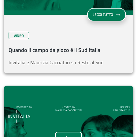
QUANDO IL CAM
LEGGI TUTTO
VIDEO
Quando il campo da gioco è il Sud Italia
Invitalia e Maurizia Cacciatori su Resto al Sud
Una buona idea, un'otti
Guarda il video