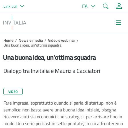
Cerca
ITA
Link utili
Salta al contenuto principale
Invitalia
Me
Briciole di pane
Home
/
News e media
/
Video e webinar
/
Una buona idea, un'ottima squadra
Una buona idea, un'ottima squadra
Dialogo tra Invitalia e Maurizia Cacciatori
VIDEO
Fare impresa, soprattutto quando si parla di startup, non è
semplice: non basta avere una buona idea iniziale, bisogna
ricevere aiuti sia economici che strategici, per arrivare fino in
fondo. Una serie podcast in sette puntate, in cui affronteremo