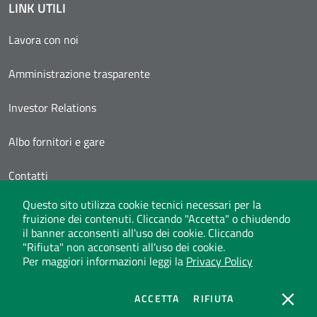
LINK UTILI
Lavora con noi
Amministrazione trasparente
Investor Relations
Albo fornitori e gare
Contatti
Questo sito utilizza cookie tecnici necessari per la
Area Personale
fruizione dei contenuti. Cliccando "Accetta" o chiudendo
il banner acconsenti all'uso dei cookie. Cliccando
"Rifiuta" non acconsenti all'uso dei cookie.
Per maggiori informazioni leggi la
Privacy Policy
Whistleblowing
Privacy Policy
Social Media Policy
Note legali
Atti di notifica
Dichiarazione di accessibilità
Mappa del sito
COOKIES
COOKIES
ACCETTA
RIFIUTA