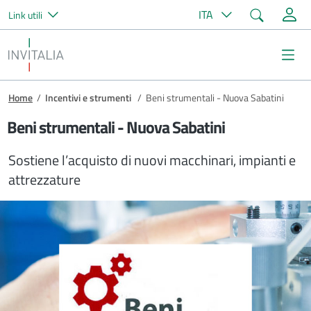
Cerca
ITA
Link utili
Salta al contenuto principale
Invitalia
Me
Briciole di pane
Home
/
Incentivi e strumenti
/
Beni strumentali - Nuova Sabatini
Beni strumentali - Nuova Sabatini
Sostiene l’acquisto di nuovi macchinari, impianti e
attrezzature