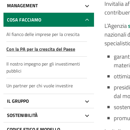
Invitalia 
MANAGEMENT
contribuen
COSA FACCIAMO
L’Agenzia
nazionali 
Al fianco delle imprese per la crescita
specialisti
Con la PA per la crescita del Paese
garant
Il nostro impegno per gli investimenti
materi
pubblici
ottimiz
Un partner per chi vuole investire
presidi
dal mon
IL GRUPPO
sostene
SOSTENIBILITÀ
promuo
CODICE ETICO E MODELLO