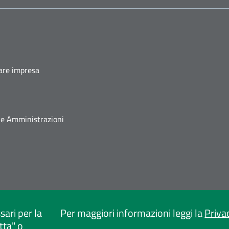
fare impresa
he Amministrazioni
sari per la
Per maggiori informazioni leggi la
Priva
tta" o