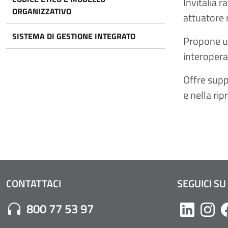
Invitalia 
ORGANIZZATIVO
attuatore 
SISTEMA DI GESTIONE INTEGRATO
Propone un
interoperab
Offre supp
e nella rip
CONTATTACI
SEGUICI SU
Numero di Telefono:
800 77 53 97
Likedin
Inst