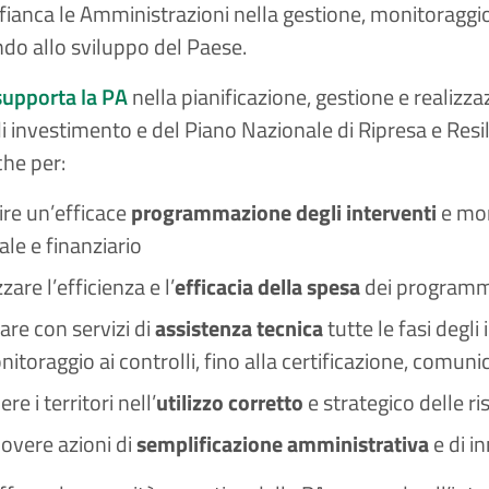
affianca le Amministrazioni nella gestione, monitoraggio
do allo sviluppo del Paese.
supporta la PA
nella pianificazione, gestione e realizz
di investimento e del Piano Nazionale di Ripresa e Re
che per:
ire un’efficace
programmazione degli interventi
e mon
ale e finanziario
zare l’efficienza e l’
efficacia della spesa
dei programm
are con servizi di
assistenza tecnica
tutte le fasi degl
itoraggio ai controlli, fino alla certificazione, comuni
re i territori nell’
utilizzo corretto
e strategico delle r
vere azioni di
semplificazione amministrativa
e di i