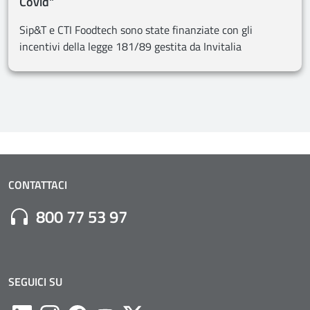
Covid"
Sip&T e CTI Foodtech sono state finanziate con gli
incentivi della legge 181/89 gestita da Invitalia
CONTATTACI
Numero di Telefono:
800 77 53 97
SEGUICI SU