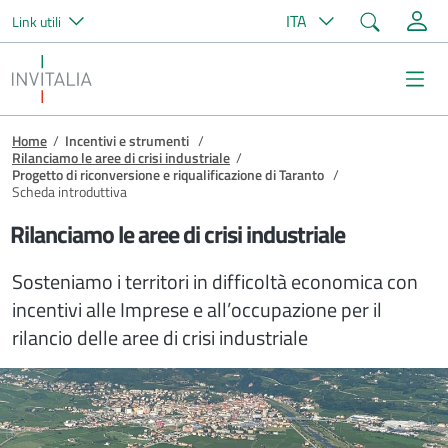
Cerca
ITA
Link utili
Salta al contenuto principale
Invitalia
Me
Briciole di pane
Home
/
Incentivi e strumenti
/
Rilanciamo le aree di crisi industriale
/
Progetto di riconversione e riqualificazione di Taranto
/
Scheda introduttiva
Rilanciamo le aree di crisi industriale
Sosteniamo i territori in difficoltà economica con
incentivi alle Imprese e all’occupazione per il
rilancio delle aree di crisi industriale