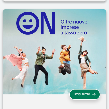
“ON - OLTRE N
LEGGI TUTTO