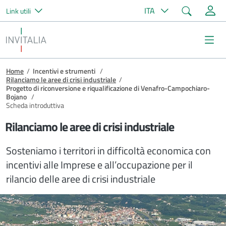
Cerca
ITA
Link utili
Salta al contenuto principale
Invitalia
Me
Briciole di pane
Home
/
Incentivi e strumenti
/
Rilanciamo le aree di crisi industriale
/
Progetto di riconversione e riqualificazione di Venafro-Campochiaro-
Bojano
/
Scheda introduttiva
Rilanciamo le aree di crisi industriale
Sosteniamo i territori in difficoltà economica con
incentivi alle Imprese e all’occupazione per il
rilancio delle aree di crisi industriale