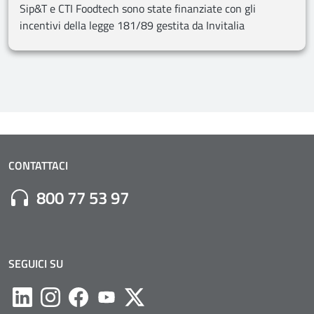
Sip&T e CTI Foodtech sono state finanziate con gli
incentivi della legge 181/89 gestita da Invitalia
CONTATTACI
Numero di Telefono:
800 77 53 97
SEGUICI SU
Likedin
Instagram
Facebook
Youtube
Twitter