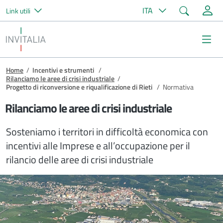
Cerca
ITA
Link utili
Salta al contenuto principale
Invitalia
Me
Briciole di pane
Home
/
Incentivi e strumenti
/
Rilanciamo le aree di crisi industriale
/
Progetto di riconversione e riqualificazione di Rieti
/
Normativa
Rilanciamo le aree di crisi industriale
Sosteniamo i territori in difficoltà economica con
incentivi alle Imprese e all’occupazione per il
rilancio delle aree di crisi industriale