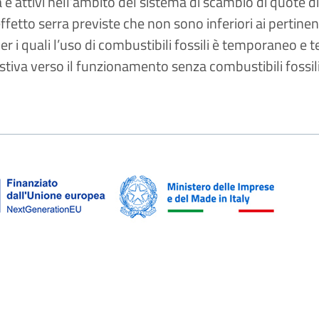
tà e attivi nell’ambito del sistema di scambio di quote 
ffetto serra previste che non sono inferiori ai pertinent
per i quali l’uso di combustibili fossili è temporaneo e
tiva verso il funzionamento senza combustibili fossil