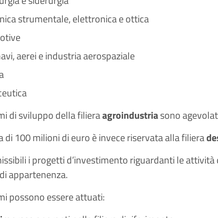
urgia e siderurgia
ica strumentale, elettronica e ottica
otive
navi, aerei e industria aerospaziale
a
eutica
i di sviluppo della filiera
agroindustria
sono agevolati
 di 100 milioni di euro è invece riservata alla filiera
de
ibili i progetti d’investimento riguardanti le attività d
 di appartenenza.
i possono essere attuati: