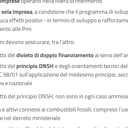
 imprese
operanti nella filiera di riferimento
 sola impresa
, a condizione che il programma di svilup
ca effetti positivi - in termini di sviluppo e rafforzam
mento alle Pmi
i devono assicurare, tra l’altro:
etto del
divieto di doppio finanziamento
ai sensi dell’
etto del
principio DNSH
e degli orientamenti tecnici d
 58/01 sull’applicazione del medesimo principio, seco
a e nazionale
petto del principio DNSH, non sono in ogni caso ammissib
à e attivi connessi ai combustibili fossili, compreso l’u
te nel decreto ministeriale