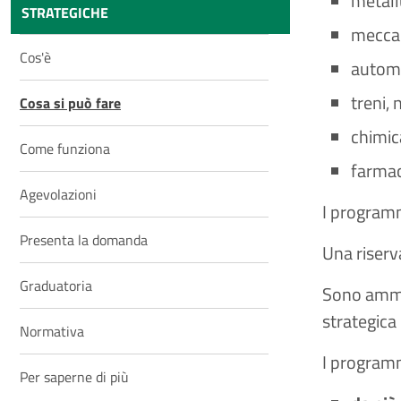
metall
STRATEGICHE
meccan
Cos'è
autom
treni, 
Cosa si può fare
chimic
Come funziona
farmac
Agevolazioni
I programm
Presenta la domanda
Una riserva
Graduatoria
Sono ammiss
strategica
Normativa
I programm
Per saperne di più