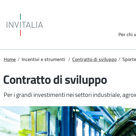
Salta al contenuto principale
Invitalia
Per chi 
Briciole di pane
Home
/
Incentivi e strumenti
/
Contratto di sviluppo
/
Sporte
Contratto di sviluppo
Per i grandi investimenti nei settori industriale, agro