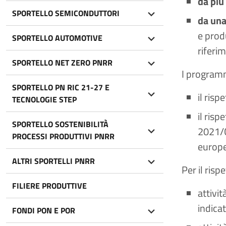
da più
SPORTELLO SEMICONDUTTORI
da una
e produ
SPORTELLO AUTOMOTIVE
riferi
SPORTELLO NET ZERO PNRR
I programm
SPORTELLO PN RIC 21-27 E
il risp
TECNOLOGIE STEP
il risp
SPORTELLO SOSTENIBILITÀ
2021/C
PROCESSI PRODUTTIVI PNRR
europe
ALTRI SPORTELLI PNRR
Per il ris
FILIERE PRODUTTIVE
attivit
indica
FONDI PON E POR