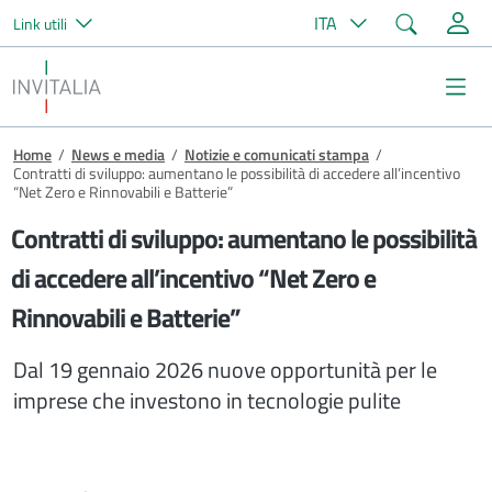
Cerca
ITA
Link utili
Salta al contenuto principale
Invitalia
Me
Briciole di pane
Home
/
News e media
/
Notizie e comunicati stampa
/
Contratti di sviluppo: aumentano le possibilità di accedere all’incentivo
“Net Zero e Rinnovabili e Batterie”
Contratti di sviluppo: aumentano le possibilità
di accedere all’incentivo “Net Zero e
Rinnovabili e Batterie”
Dal 19 gennaio 2026 nuove opportunità per le
imprese che investono in tecnologie pulite