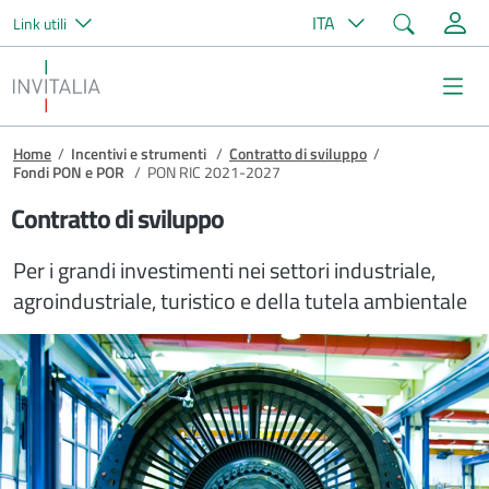
Cerca
ITA
Link utili
Salta al contenuto principale
Invitalia
Me
Briciole di pane
Home
/
Incentivi e strumenti
/
Contratto di sviluppo
/
Fondi PON e POR
/
PON RIC 2021-2027
Contratto di sviluppo
Per i grandi investimenti nei settori industriale,
agroindustriale, turistico e della tutela ambientale