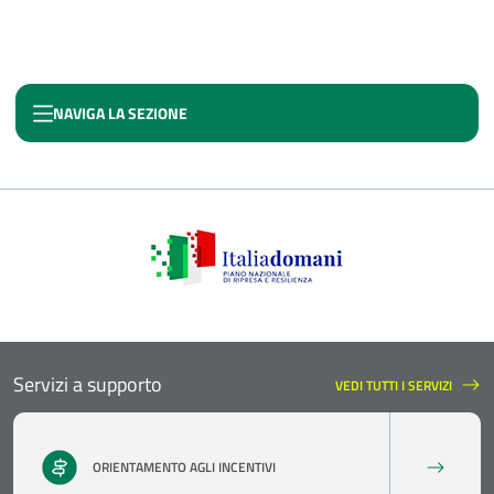
NAVIGA LA SEZIONE
CONTRATTO DI SVILUPPO
Servizi a supporto
VEDI TUTTI I SERVIZI
SERVIZI A SUPPORTO
ORIENTAMENTO AGLI INCENTIVI