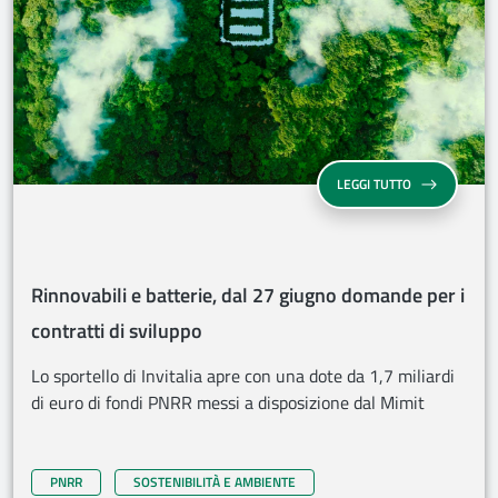
RINNOVABILI E
LEGGI TUTTO
Rinnovabili e batterie, dal 27 giugno domande per i
contratti di sviluppo
Lo sportello di Invitalia apre con una dote da 1,7 miliardi
di euro di fondi PNRR messi a disposizione dal Mimit
PNRR
SOSTENIBILITÀ E AMBIENTE