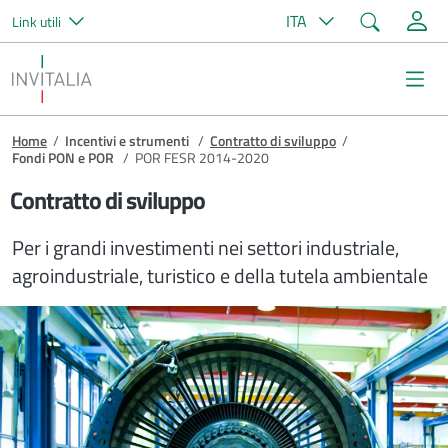
Cerca
ITA
Link utili
Salta al contenuto principale
Invitalia
Me
Briciole di pane
Home
/
Incentivi e strumenti
/
Contratto di sviluppo
/
Fondi PON e POR
/
POR FESR 2014-2020
Contratto di sviluppo
Per i grandi investimenti nei settori industriale,
agroindustriale, turistico e della tutela ambientale