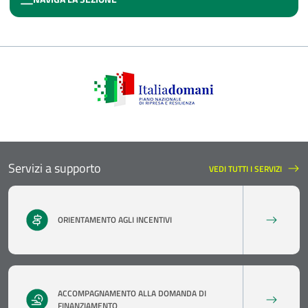
CONTRATTO DI SVILUPPO
Servizi a supporto
VEDI TUTTI I SERVIZI
SERVIZI A SUPPORTO
ORIENTAMENTO AGLI INCENTIVI
ACCOMPAGNAMENTO ALLA DOMANDA DI
FINANZIAMENTO