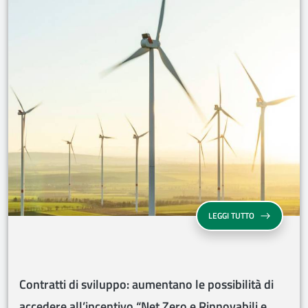
CONTRATTI DI 
LEGGI TUTTO
Contratti di sviluppo: aumentano le possibilità di
accedere all’incentivo “Net Zero e Rinnovabili e