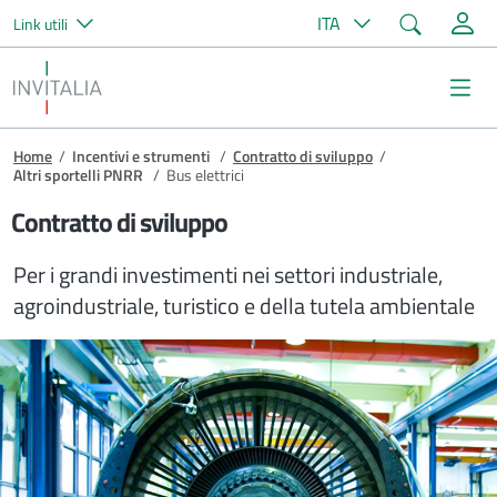
Cerca
ITA
Link utili
Salta al contenuto principale
Invitalia
Me
Briciole di pane
Home
/
Incentivi e strumenti
/
Contratto di sviluppo
/
Altri sportelli PNRR
/
Bus elettrici
Contratto di sviluppo
Per i grandi investimenti nei settori industriale,
agroindustriale, turistico e della tutela ambientale