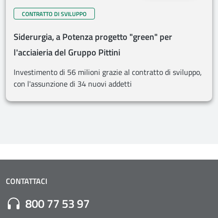
CONTRATTO DI SVILUPPO
Siderurgia, a Potenza progetto "green" per
l'acciaieria del Gruppo Pittini
Investimento di 56 milioni grazie al contratto di sviluppo,
con l'assunzione di 34 nuovi addetti
CONTATTACI
Numero di Telefono:
800 77 53 97