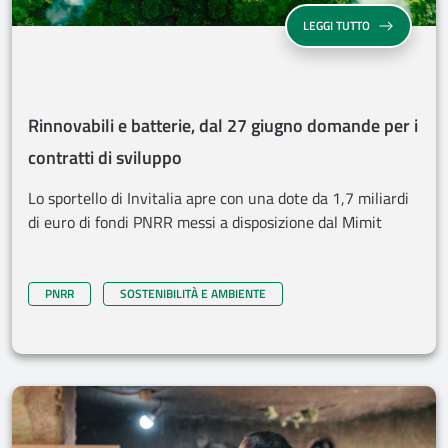
RINNOVABILI E
LEGGI TUTTO
Rinnovabili e batterie, dal 27 giugno domande per i
contratti di sviluppo
Lo sportello di Invitalia apre con una dote da 1,7 miliardi
di euro di fondi PNRR messi a disposizione dal Mimit
PNRR
SOSTENIBILITÀ E AMBIENTE