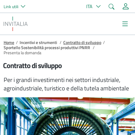
Cerca
ITA
Link utili
Salta al contenuto principale
Invitalia
Me
Briciole di pane
Home
/
Incentivi e strumenti
/
Contratto di sviluppo
/
Sportello Sostenibilità processi produttivi PNRR
/
Presenta la domanda
Contratto di sviluppo
Per i grandi investimenti nei settori industriale,
agroindustriale, turistico e della tutela ambientale