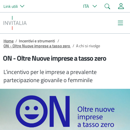
Cerca
ITA
Link utili
Salta al contenuto principale
Invitalia
Me
Briciole di pane
Home
/
Incentivi e strumenti
/
ON - Oltre Nuove imprese a tasso zero
/
A chi si rivolge
ON - Oltre Nuove imprese a tasso zero
L’incentivo per le imprese a prevalente
partecipazione giovanile o femminile