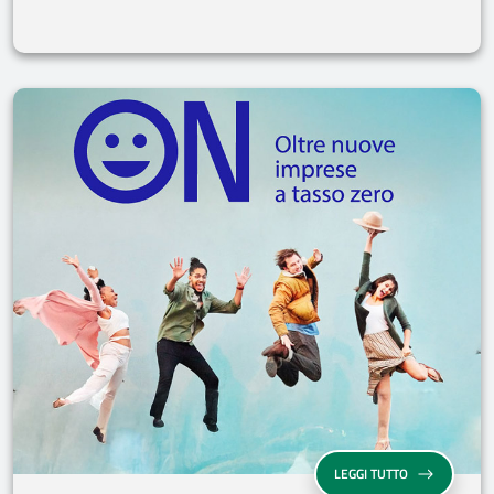
“ON - OLTRE N
LEGGI TUTTO