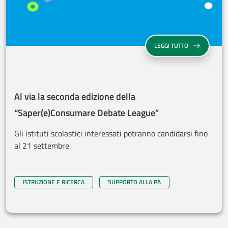
AL VIA LA SE
LEGGI TUTTO
Al via la seconda edizione della
“Saper(e)Consumare Debate League”
Gli istituti scolastici interessati potranno candidarsi fino
al 21 settembre
ISTRUZIONE E RICERCA
SUPPORTO ALLA PA