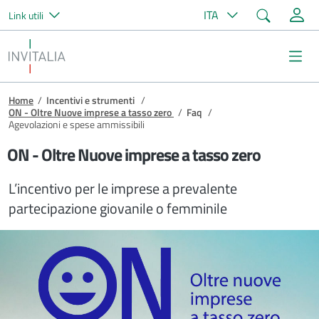
Cerca
ITA
Link utili
Salta al contenuto principale
Invitalia
Me
Briciole di pane
Home
/
Incentivi e strumenti
/
ON - Oltre Nuove imprese a tasso zero
/
Faq
/
Agevolazioni e spese ammissibili
ON - Oltre Nuove imprese a tasso zero
L’incentivo per le imprese a prevalente
partecipazione giovanile o femminile