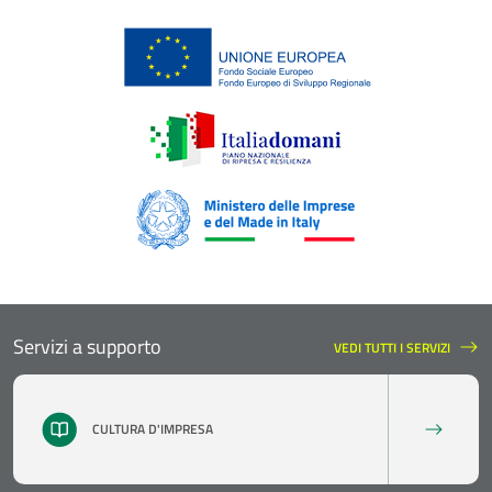
Servizi a supporto
VEDI TUTTI I SERVIZI
SERVIZI A SUPPORTO
CULTURA D'IMPRESA