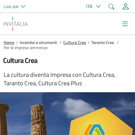
Cerca
ITA
Link utili
Salta al contenuto principale
Invitalia
Me
Briciole di pane
Home
/
Incentivi e strumenti
/
Cultura Crea
/
Taranto Crea
/
Per le imprese ammesse
Cultura Crea
La cultura diventa Impresa con Cultura Crea,
Taranto Crea, Cultura Crea Plus