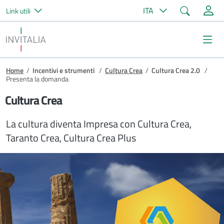
Cerca
ITA
Link utili
Salta al contenuto principale
Invitalia
Me
Briciole di pane
Home
/
Incentivi e strumenti
/
Cultura Crea
/
Cultura Crea 2.0
/
Presenta la domanda
Cultura Crea
La cultura diventa Impresa con Cultura Crea,
Taranto Crea, Cultura Crea Plus