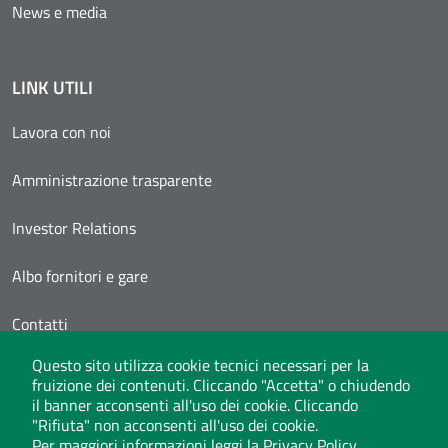
News e media
LINK UTILI
Lavora con noi
Amministrazione trasparente
Investor Relations
Albo fornitori e gare
Contatti
Questo sito utilizza cookie tecnici necessari per la
Area Personale
fruizione dei contenuti. Cliccando "Accetta" o chiudendo
il banner acconsenti all'uso dei cookie. Cliccando
"Rifiuta" non acconsenti all'uso dei cookie.
Per maggiori informazioni leggi la
Privacy Policy