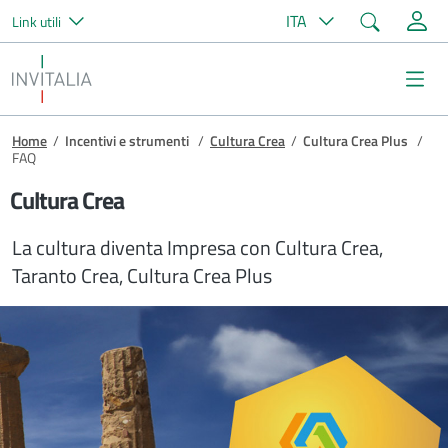
Cerca
ITA
Link utili
Salta al contenuto principale
Invitalia
Me
Briciole di pane
Home
/
Incentivi e strumenti
/
Cultura Crea
/
Cultura Crea Plus
/
FAQ
Cultura Crea
La cultura diventa Impresa con Cultura Crea,
Taranto Crea, Cultura Crea Plus