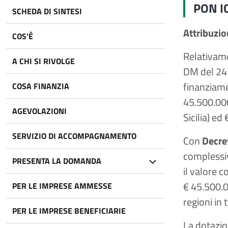
PON I
SCHEDA DI SINTESI
Attribuzio
COS’È
Relativame
A CHI SI RIVOLGE
DM del 24 
finanziame
COSA FINANZIA
45.500.000
AGEVOLAZIONI
Sicilia) ed
SERVIZIO DI ACCOMPAGNAMENTO
Con
Decre
complessiv
PRESENTA LA DOMANDA
il valore 
€ 45.500.0
PER LE IMPRESE AMMESSE
regioni in 
PER LE IMPRESE BENEFICIARIE
La dotazio