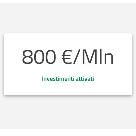
800
€/Mln
Investimenti attivati