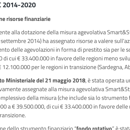
C 2014-2020
ne risorse finanziarie
nte alla dotazione della misura agevolativa Smart&Star
settembre 2014) ha assegnato risorse a valere sull'azio
nto delle agevolazioni in forma di prestito sia per le s
 di cui € 33.400.000 in favore delle regioni meno svilu
 € 12.100.000 per le regioni in transizione (Sardegna, A
to Ministeriale del 21 maggio 2018
, è stata operata u
amente assegnate alla misura agevolativa Smart&Star
complessivo della misura (che include sia lo strumento 
00 a € 39.500.000, di cui € 33.400.000 in favore delle
transizione.
ne dello strumento finanziario “
fondo rotativo
” è sta