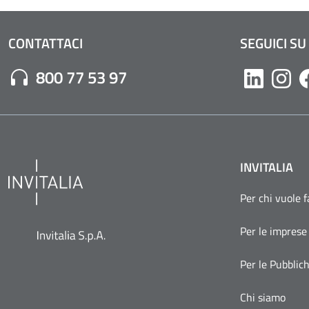
CONTATTACI
SEGUICI SU
Numero di Telefono:
800 77 53 97
Likedin
Inst
INVITALIA
Per chi vuole 
Per le imprese
Per le Pubblic
Chi siamo