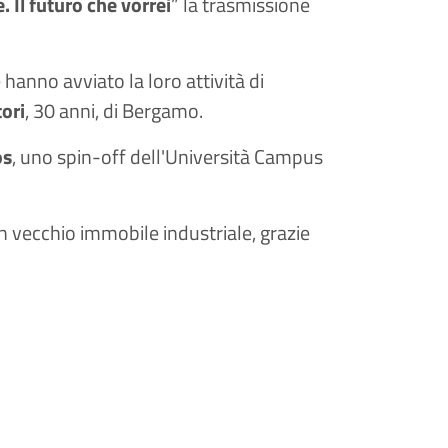
Il futuro che vorrei
” la trasmissione
hanno avviato la loro attività di
ori
, 30 anni, di Bergamo.
os
, uno spin-off dell'Università Campus
n vecchio immobile industriale, grazie