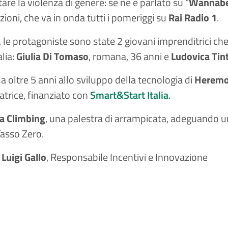
e la violenza di genere: se ne è parlato su “
Wannabe. 
ioni, che va in onda tutti i pomeriggi su
Rai Radio 1
.
e protagoniste sono state 2 giovani imprenditrici che 
alia:
Giulia Di Tomaso
, romana, 36 anni e
Ludovica Tint
a oltre 5 anni allo sviluppo della tecnologia di
Herem
atrice, finanziato con
Smart&Start Italia
.
a Climbing
, una palestra di arrampicata, adeguando u
asso Zero.
e
Luigi Gallo
, Responsabile Incentivi e Innovazione