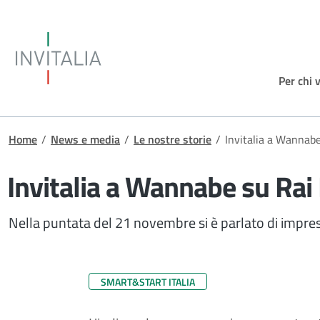
Salta al contenuto principale
Invitalia
Per chi 
Briciole di pane
Home
/
News e media
/
Le nostre storie
/
Invitalia a Wannabe
Invitalia a Wannabe su Rai
Nella puntata del 21 novembre si è parlato di impre
SMART&START ITALIA