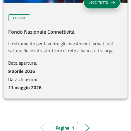
SU FONDO NAZ
LEGGI TUTTO
CHIUSO
Fondo Nazionale Connettività
Lo strumento per favorire gli investimenti privati nel
settore delle infrastrutture di rete a banda ultralarga
Data apertura:
9 aprile 2026
Data chiusura:
11 maggio 2026
Pagina
1
Pagina precedente
Pagina corrente
Pagina successiva