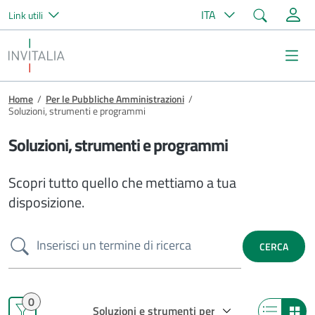
Cerca
ITA
Link utili
Salta al contenuto principale
Invitalia
Me
Briciole di pane
Home
/
Per le Pubbliche Amministrazioni
/
Soluzioni, strumenti e programmi
Soluzioni, strumenti e programmi
Scopri tutto quello che mettiamo a tua
disposizione.
Cerca
CERCA
0
Quickswitch catalog