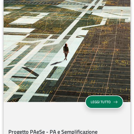
SU PROGETTO 
LEGGI TUTTO
Progetto PAeSe - PA e Semplificazione