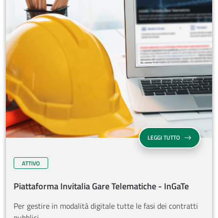
SU PIATTAFORM
LEGGI TUTTO
ATTIVO
Piattaforma Invitalia Gare Telematiche - InGaTe
Per gestire in modalità digitale tutte le fasi dei contratti
pubblici