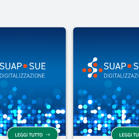
SUE: PIÙ DI 3.000 BENEFICIARI HANNO ADEGUATO LE PIATTAF
DIGITALIZZAZIONE SUAP E SUE: DISPONIBILI
LEGGI TUTTO
LEGGI T