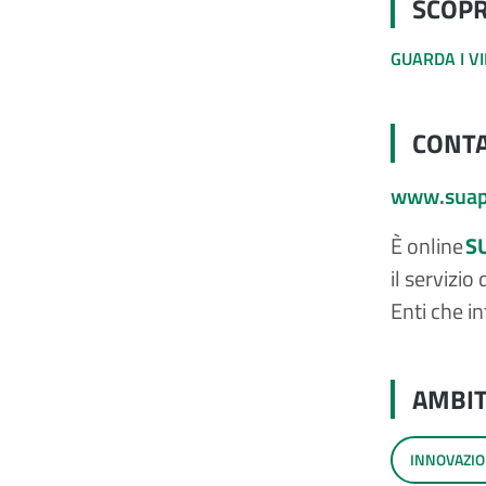
SCOPRI
GUARDA I V
CONTA
www.suaps
È online
S
il servizio
Enti che i
AMBIT
INNOVAZIO