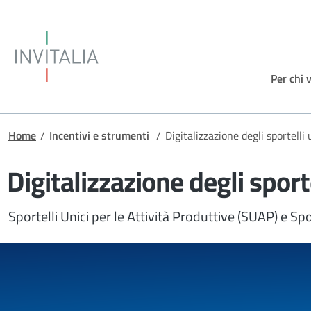
Salta al contenuto principale
Invitalia
Per chi 
Briciole di pane
Home
/
Incentivi e strumenti
/
Digitalizzazione degli sportell
Digitalizzazione degli spor
Sportelli Unici per le Attività Produttive (SUAP) e Spor