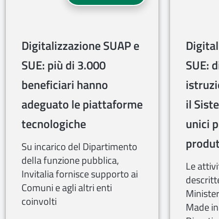
Digitalizzazione SUAP e
Digita
SUE: più di 3.000
SUE: di
beneficiari hanno
istruz
adeguato le piattaforme
il Sist
tecnologiche
unici p
produt
Su incarico del Dipartimento
della funzione pubblica,
Le attiv
Invitalia fornisce supporto ai
descritt
Comuni e agli altri enti
Minister
coinvolti
Made in 