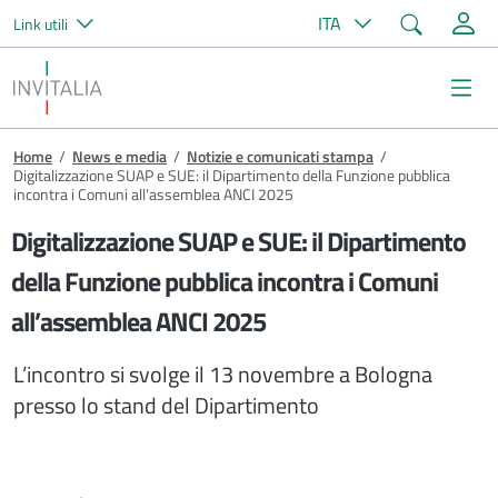
Cerca
ITA
Link utili
Salta al contenuto principale
Invitalia
Me
Briciole di pane
Home
/
News e media
/
Notizie e comunicati stampa
/
Digitalizzazione SUAP e SUE: il Dipartimento della Funzione pubblica
incontra i Comuni all’assemblea ANCI 2025
Digitalizzazione SUAP e SUE: il Dipartimento
della Funzione pubblica incontra i Comuni
all’assemblea ANCI 2025
L’incontro si svolge il 13 novembre a Bologna
presso lo stand del Dipartimento