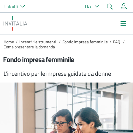
Cerca
ITA
Link utili
Salta al contenuto principale
Invitalia
Me
Briciole di pane
Home
/
Incentivi e strumenti
/
Fondo impresa femminile
/
FAQ
/
Come presentare la domanda
Fondo impresa femminile
L’incentivo per le imprese guidate da donne