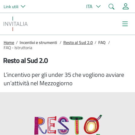
Cerca
ITA
Link utili
Salta al contenuto principale
Invitalia
Me
Briciole di pane
Home
/
Incentivi e strumenti
/
Resto al Sud 2.0
/
FAQ
/
FAQ - Istruttoria
Resto al Sud 2.0
L’incentivo per gli under 35 che vogliono avviare
un’attività nel Mezzogiorno