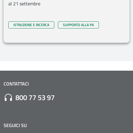
al 21 settembre
ISTRUZIONE E RICERCA
SUPPORTO ALLA PA
CONTATTACI
Numero di Telefono:
800 77 53 97
SEGUICI SU