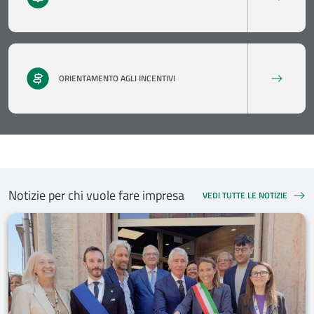
ORIENTAMENTO AGLI INCENTIVI
Notizie per chi vuole fare impresa
VEDI TUTTE LE NOTIZIE
NOTIZIE PER CHI VUOLE FARE