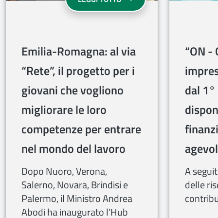
Emilia-Romagna: al via
“ON - 
“Rete”, il progetto per i
impres
giovani che vogliono
dal 1°
migliorare le loro
disponi
competenze per entrare
finan
nel mondo del lavoro
agevol
Dopo Nuoro, Verona,
A segui
Salerno, Novara, Brindisi e
delle ri
Palermo, il Ministro Andrea
contrib
Abodi ha inaugurato l’Hub