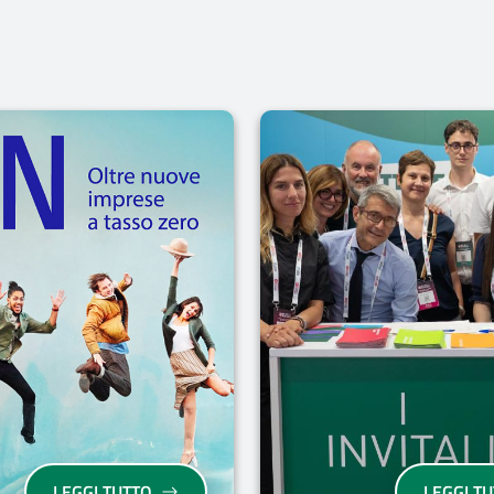
“RETE”, IL PROGETTO PER I GIOVANI CHE VOGLIONO MIGLIOR
“ON - OLTRE NUOVE IMPRESE A TASSO ZER
LEGGI TUTTO
LEGGI T