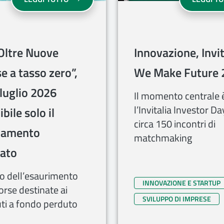
Oltre Nuove
Innovazione, Invit
e a tasso zero”,
We Make Future 
 luglio 2026
Il momento centrale 
l’Invitalia Investor D
bile solo il
circa 150 incontri di
ziamento
matchmaking
ato
to dell’esaurimento
INNOVAZIONE E STARTUP
sorse destinate ai
SVILUPPO DI IMPRESE
uti a fondo perduto