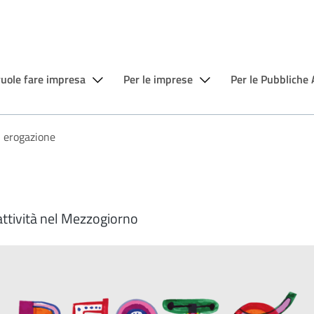
vuole fare impresa
Per le imprese
Per le Pubbliche
i erogazione
attività nel Mezzogiorno