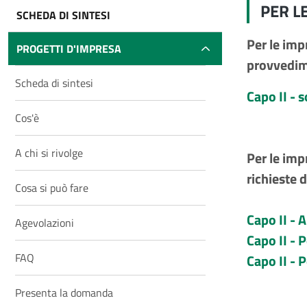
PER L
SCHEDA DI SINTESI
Per le imp
PROGETTI D'IMPRESA
provvedim
Scheda di sintesi
Capo II - 
Cos'è
A chi si rivolge
Per le imp
richieste 
Cosa si può fare
Capo II - 
Agevolazioni
Capo II - 
FAQ
Capo II - 
Presenta la domanda