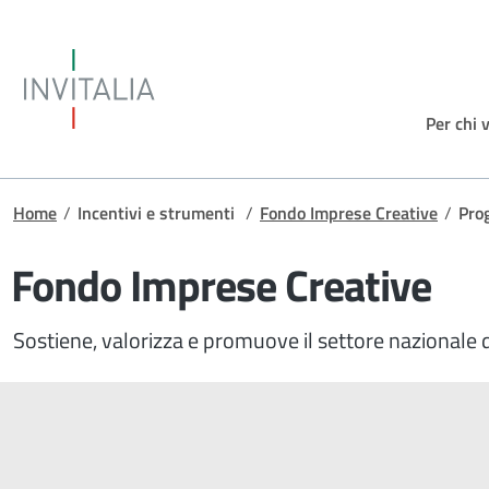
Salta al contenuto principale
Invitalia
Per chi 
Briciole di pane
Home
/
Incentivi e strumenti
/
Fondo Imprese Creative
/
Pro
Fondo Imprese Creative
Sostiene, valorizza e promuove il settore nazionale 