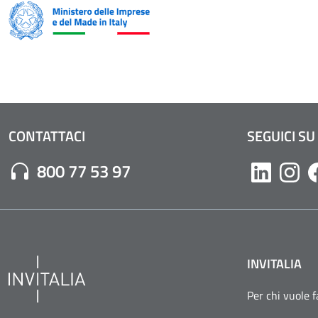
CONTATTACI
SEGUICI SU
Numero di Telefono:
800 77 53 97
Likedin
Inst
INVITALIA
Per chi vuole 