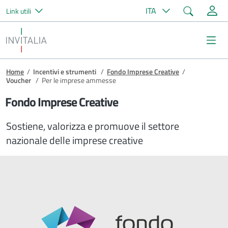
Cerca
ITA
Link utili
Salta al contenuto principale
Invitalia
Me
Briciole di pane
Home
/
Incentivi e strumenti
/
Fondo Imprese Creative
/
Voucher
/
Per le imprese ammesse
Fondo Imprese Creative
Sostiene, valorizza e promuove il settore
nazionale delle imprese creative