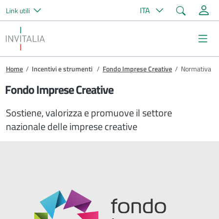
Cerca
ITA
Link utili
Salta al contenuto principale
Invitalia
Me
Briciole di pane
Home
/
Incentivi e strumenti
/
Fondo Imprese Creative
/
Normativa
Fondo Imprese Creative
Sostiene, valorizza e promuove il settore
nazionale delle imprese creative