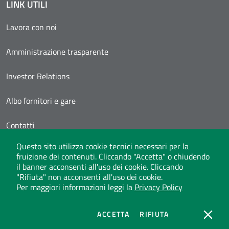
LINK UTILI
Lavora con noi
Amministrazione trasparente
Investor Relations
Albo fornitori e gare
Contatti
Questo sito utilizza cookie tecnici necessari per la
Area Personale
fruizione dei contenuti. Cliccando "Accetta" o chiudendo
il banner acconsenti all'uso dei cookie. Cliccando
"Rifiuta" non acconsenti all'uso dei cookie.
Per maggiori informazioni leggi la
Privacy Policy
Whistleblowing
Privacy Policy
Social Media Policy
Note legali
Atti di notifica
Dichiarazione di accessibilità
Mappa del sito
COOKIES
COOKIES
ACCETTA
RIFIUTA