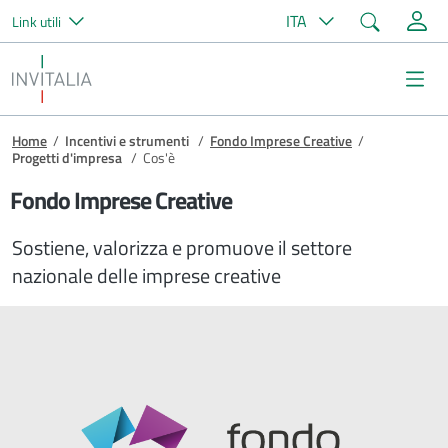
Cerca
ITA
Link utili
Salta al contenuto principale
Invitalia
Me
Briciole di pane
Home
/
Incentivi e strumenti
/
Fondo Imprese Creative
/
Progetti d'impresa
/
Cos'è
Fondo Imprese Creative
Sostiene, valorizza e promuove il settore
nazionale delle imprese creative