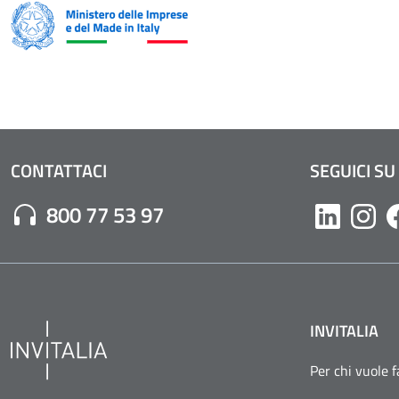
CONTATTACI
SEGUICI SU
Numero di Telefono:
800 77 53 97
Likedin
Inst
INVITALIA
Per chi vuole 