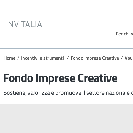
Salta al contenuto principale
Invitalia
Per chi 
Briciole di pane
Home
/
Incentivi e strumenti
/
Fondo Imprese Creative
/
Vou
Fondo Imprese Creative
Sostiene, valorizza e promuove il settore nazionale 