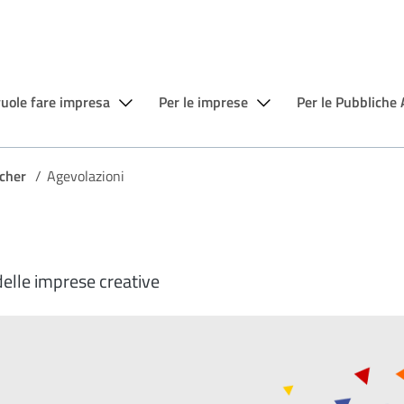
vuole fare impresa
Per le imprese
Per le Pubbliche
cher
/
Agevolazioni
delle imprese creative