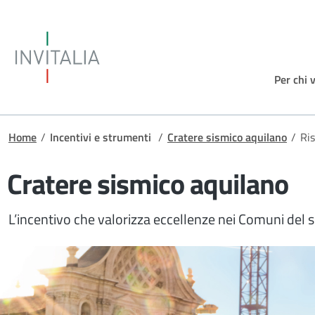
Salta al contenuto principale
Invitalia
Per chi 
Briciole di pane
Home
/
Incentivi e strumenti
/
Cratere sismico aquilano
/
Ris
Cratere sismico aquilano
L’incentivo che valorizza eccellenze nei Comuni del 