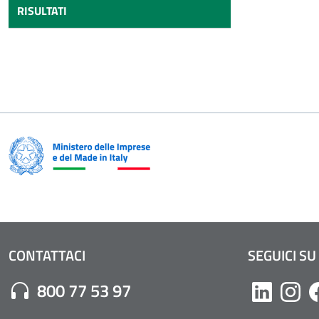
RISULTATI
CONTATTACI
SEGUICI SU
Numero di Telefono:
800 77 53 97
Likedin
Inst