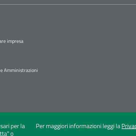
fare impresa
he Amministrazioni
sari per la
Per maggiori informazioni leggi la
Priva
tta" o