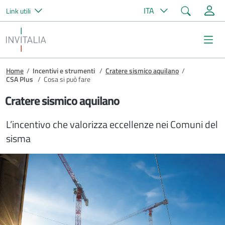
Cerca
ITA
Link utili
Salta al contenuto principale
Invitalia
Me
Briciole di pane
Home
/
Incentivi e strumenti
/
Cratere sismico aquilano
/
CSA Plus
/
Cosa si può fare
Cratere sismico aquilano
L’incentivo che valorizza eccellenze nei Comuni del
sisma