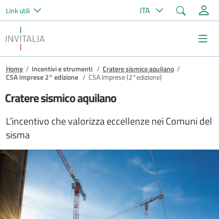
Cerca
ITA
Link utili
Salta al contenuto principale
Invitalia
Me
Briciole di pane
Home
/
Incentivi e strumenti
/
Cratere sismico aquilano
/
CSA Imprese 2° edizione
/
CSA Imprese (2°edizione)
Cratere sismico aquilano
L’incentivo che valorizza eccellenze nei Comuni del
sisma