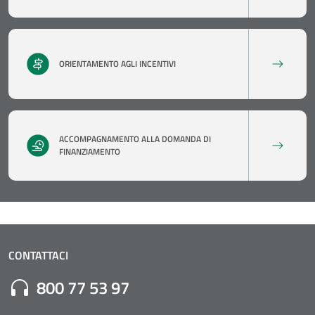
ORIENTAMENTO AGLI INCENTIVI
ACCOMPAGNAMENTO ALLA DOMANDA DI
FINANZIAMENTO
CONTATTACI
Numero di Telefono:
800 77 53 97