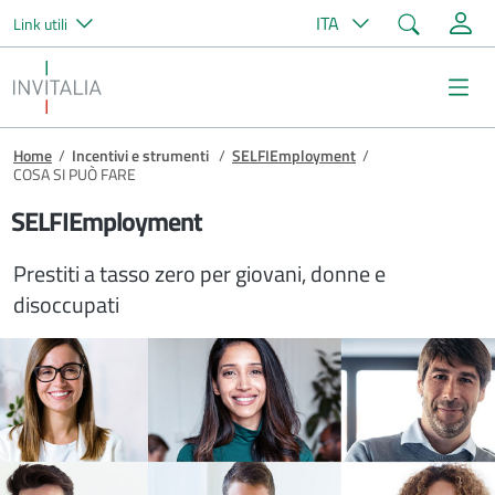
Cerca
ITA
Link utili
Salta al contenuto principale
Invitalia
Me
Briciole di pane
Home
/
Incentivi e strumenti
/
SELFIEmployment
/
COSA SI PUÒ FARE
SELFIEmployment
Prestiti a tasso zero per giovani, donne e
disoccupati