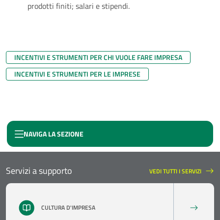
prodotti finiti; salari e stipendi.
INCENTIVI E STRUMENTI PER CHI VUOLE FARE IMPRESA
INCENTIVI E STRUMENTI PER LE IMPRESE
NAVIGA LA SEZIONE
SELFIEMPLOYMENT
Servizi a supporto
VEDI TUTTI I SERVIZI
SERVIZI A SUPPORTO
CULTURA D'IMPRESA