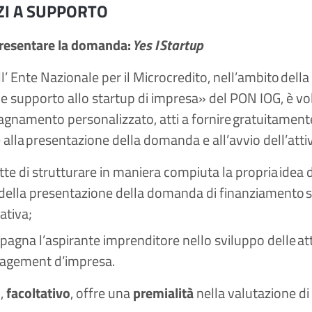
ZI A SUPPORTO
presentare la domanda:
Yes I Startup
ll’ Ente Nazionale per il Microcredito, nell’ambito del
 e supporto allo startup di impresa» del PON IOG, è volt
gnamento personalizzato, atti a fornire gratuitamente
alla presentazione della domanda e all’avvio dell’attivi
te di strutturare in maniera compiuta la propria idea 
e della presentazione della domanda di finanziamento su
tiva​;
agna l’aspirante imprenditore nello sviluppo delle atti
agement d’impresa.​
o,
facoltativo
, offre una
premialità
nella valutazione di