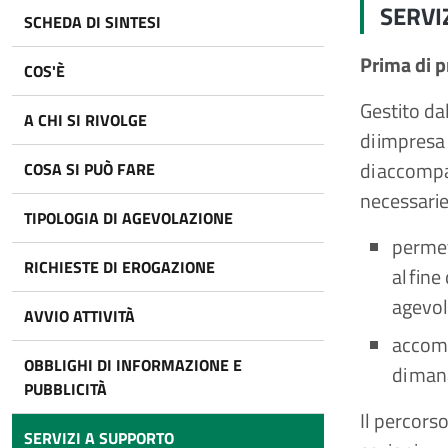
SERVI
SCHEDA DI SINTESI
Prima di 
COS'È
Gestito da
A CHI SI RIVOLGE
di impresa
di accompa
COSA SI PUÒ FARE
necessarie 
TIPOLOGIA DI AGEVOLAZIONE
permet
RICHIESTE DI EROGAZIONE
al fin
agevola
AVVIO ATTIVITÀ
accomp
OBBLIGHI DI INFORMAZIONE E
di man
PUBBLICITÀ
Il percors
SERVIZI A SUPPORTO