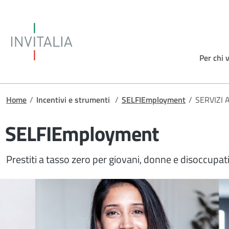
Salta al contenuto principale
Invitalia
Per chi 
Briciole di pane
Home
/
Incentivi e strumenti
/
SELFIEmployment
/
SERVIZI
SELFIEmployment
Prestiti a tasso zero per giovani, donne e disoccupat