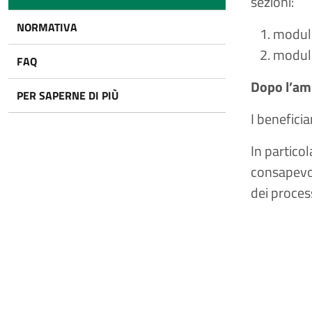
sezioni:​
NORMATIVA
modulo
modulo
FAQ
Dopo l’amm
PER SAPERNE DI PIÙ
I benefici
In particol
consapevol
dei process