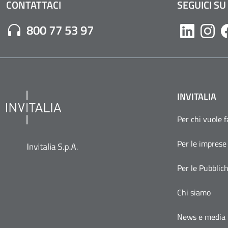
CONTATTACI
SEGUICI SU
Numero di Telefono:
800 77 53 97
Likedin
Inst
INVITALIA
Per chi vuole 
Per le imprese
Per le Pubblic
Chi siamo
News e media