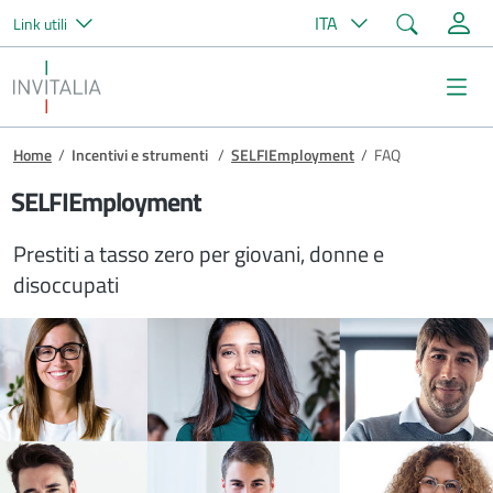
Cerca
ITA
Link utili
Salta al contenuto principale
Invitalia
Me
Briciole di pane
Home
/
Incentivi e strumenti
/
SELFIEmployment
/
FAQ
SELFIEmployment
Prestiti a tasso zero per giovani, donne e
disoccupati