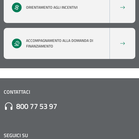
ORIENTAMENTO AGLI INCENTIVI
ACCOMPAGNAMENTO ALLA DOMANDA DI
FINANZIAMENTO
CONTATTACI
Numero di Telefono:
800 77 53 97
SEGUICI SU