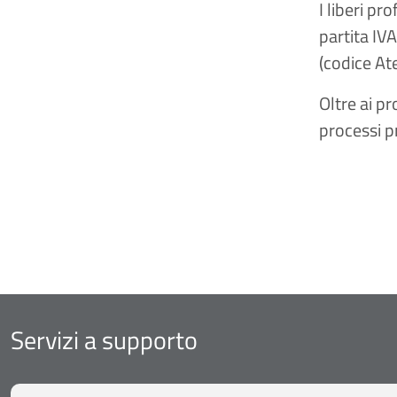
I liberi p
partita IV
(codice Ate
Oltre ai p
processi p
Servizi a supporto