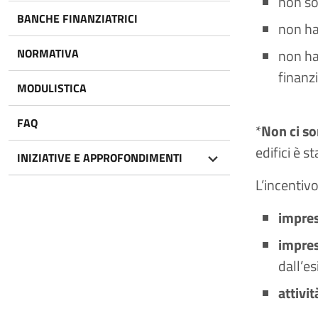
non son
BANCHE FINANZIATRICI
non ha
NORMATIVA
non ha
finanz
MODULISTICA
FAQ
*
Non ci son
edifici è s
INIZIATIVE E APPROFONDIMENTI
L’incentivo
impres
impres
dall’es
attivi