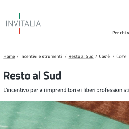
Salta al contenuto principale
Invitalia
Per chi 
Briciole di pane
Home
/
Incentivi e strumenti
/
Resto al Sud
/
Cos’è
/
Cos’è
Resto al Sud
L’incentivo per gli imprenditori e i liberi professionis