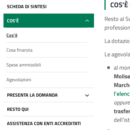
COS’È 
SCHEDA DI SINTESI
Resto al Su
COS’È
profession
Cos’è
La dotazio
Cosa finanzia
Le agevola
Spese ammissibili
al mom
Molise
Agevolazioni
March
l'elenc
PRESENTA LA DOMANDA
oppure
RESTO QUI
trasfe
dell’is
ASSISTENZA CON ENTI ACCREDITATI