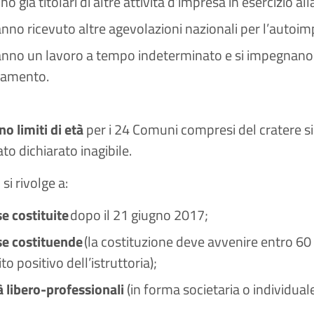
o già titolari di altre attività d’impresa in esercizio a
nno ricevuto altre agevolazioni nazionali per l’autoimpr
nno un lavoro a tempo indeterminato e si impegnano a
iamento.
o limiti di età
per i 24 Comuni compresi del cratere sis
tato dichiarato inagibile.
 si rivolge a:
e costituite
dopo il 21 giugno 2017;
e costituende
(la costituzione deve avvenire entro 60 g
ito positivo dell’istruttoria);
tà libero-professionali
(in forma societaria o individual