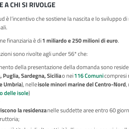
E A CHI SI RIVOLGE
d è l’incentivo che sostiene la nascita e lo sviluppo di
ali.
ne finanziaria è di
1 miliardo e 250 milioni di euro
.
zioni sono rivolte agli under 56* che:
ento della presentazione della domanda sono residen
, Puglia, Sardegna, Sicilia
o nei
116 Comuni
compresi ne
e Umbria
), nelle
isole minori marine del Centro-Nord
,
o delle isole
)
riscono la residenza
nelle suddette aree entro 60 giorni 
truttoria;