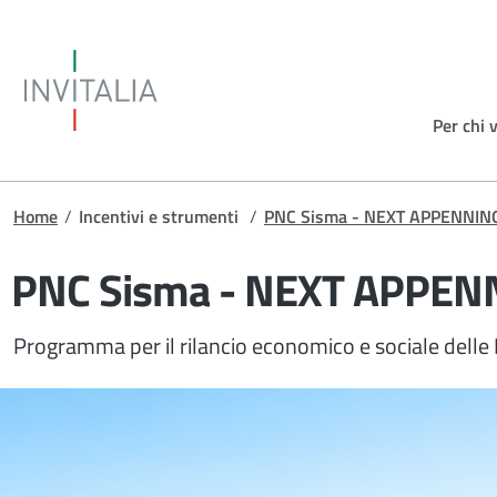
Salta al contenuto principale
Invitalia
Per chi 
Briciole di pane
Home
/
Incentivi e strumenti
/
PNC Sisma - NEXT APPENNIN
PNC Sisma - NEXT APPEN
Programma per il rilancio economico e sociale delle 