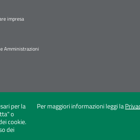
fare impresa
he Amministrazioni
sari per la
Per maggiori informazioni leggi la
Priva
tta" o
dei cookie.
so dei
ica
Dichiarazione di accessibilità
Mappa del sito