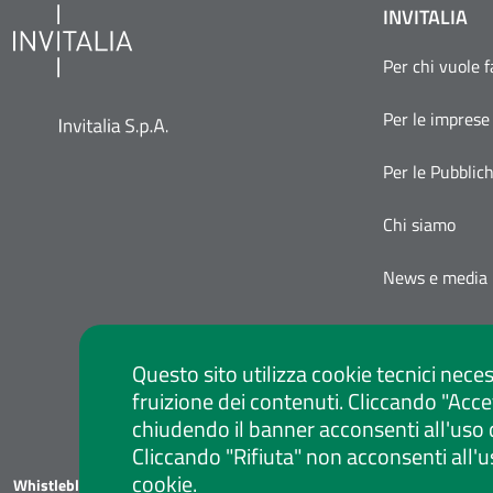
INVITALIA
Per chi vuole 
Per le imprese
Per le Pubblic
Chi siamo
News e media
Questo sito utilizza cookie tecnici neces
fruizione dei contenuti. Cliccando "Acce
chiudendo il banner acconsenti all'uso 
Cliccando "Rifiuta" non acconsenti all'u
cookie.
Whistleblowing
Privacy Policy
Social Media Policy
Note legali
Atti di notif