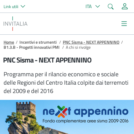
Cerca
ITA
Link utili
Salta al contenuto principale
Invitalia
Me
Briciole di pane
Home
/
Incentivi e strumenti
/
PNC Sisma - NEXT APPENNINO
/
B1.3.B - Progetti innovativi PMI
/
A chi si rivolge
PNC Sisma - NEXT APPENNINO
Programma per il rilancio economico e sociale
delle Regioni del Centro Italia colpite dai terremoti
del 2009 e del 2016