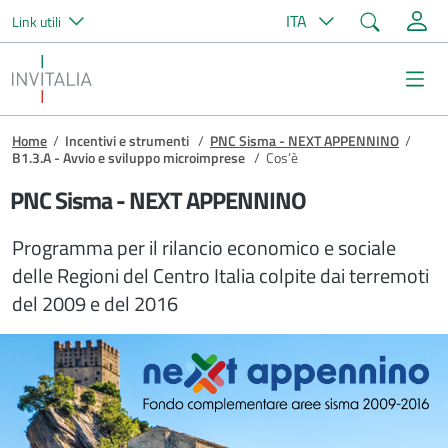
Cerca
ITA
Link utili
Salta al contenuto principale
Invitalia
Me
Briciole di pane
Home
/
Incentivi e strumenti
/
PNC Sisma - NEXT APPENNINO
/
B1.3.A - Avvio e sviluppo microimprese
/
Cos’è
PNC Sisma - NEXT APPENNINO
Programma per il rilancio economico e sociale
delle Regioni del Centro Italia colpite dai terremoti
del 2009 e del 2016