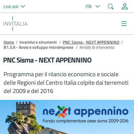
Cerca
ITA
Link utili
Salta al contenuto principale
Invitalia
Me
Briciole di pane
Home
/
Incentivi e strumenti
/
PNC Sisma - NEXT APPENNINO
/
B1.3.A - Avvio e sviluppo microimprese
/
Ambiti di intervento
PNC Sisma - NEXT APPENNINO
Programma per il rilancio economico e sociale
delle Regioni del Centro Italia colpite dai terremoti
del 2009 e del 2016